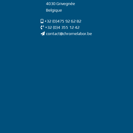
4030
Grivegnée
Belgique
GSM
+32 (0)475 92 62 82
Téléphone
+32 (0)4 355 12 42
Email
contact@chromelabor.be