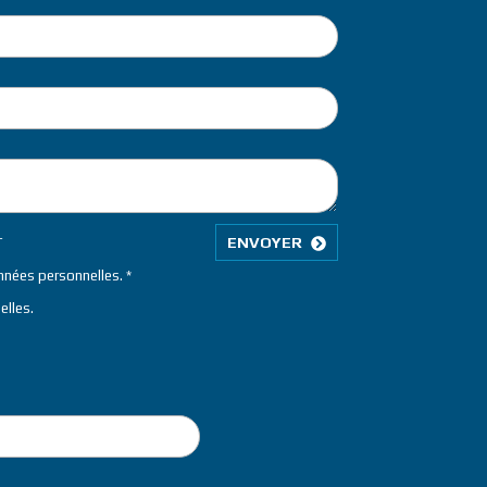
L
ENVOYER
onnées personnelles.
elles
.