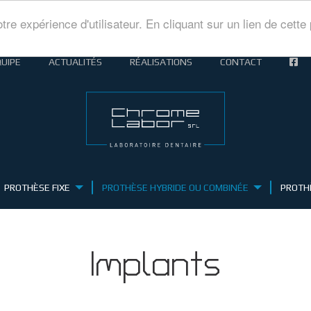
tre expérience d'utilisateur. En cliquant sur un lien de cet
UIPE
ACTUALITÉS
RÉALISATIONS
CONTACT
PROTHÈSE FIXE
PROTHÈSE HYBRIDE OU COMBINÉE
PROTH
Implants