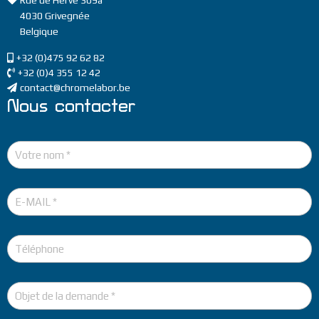
Rue de Herve 309a
4030
Grivegnée
Belgique
GSM
+32 (0)475 92 62 82
Téléphone
+32 (0)4 355 12 42
Email
contact@chromelabor.be
Nous contacter