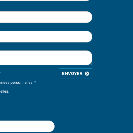
L
ENVOYER
onnées personnelles.
elles
.