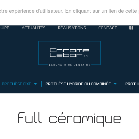
tre expérience d'utilisateur. En cliquant sur un lien de cet
UIPE
ACTUALITÉS
RÉALISATIONS
CONTACT
PROTHÈSE FIXE
PROTHÈSE HYBRIDE OU COMBINÉE
PROTH
Full céramique