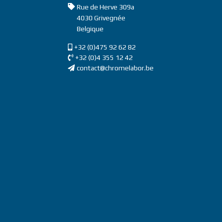
Address
Rue de Herve 309a
4030
Grivegnée
Belgique
GSM
+32 (0)475 92 62 82
Téléphone
+32 (0)4 355 12 42
Email
contact@chromelabor.be