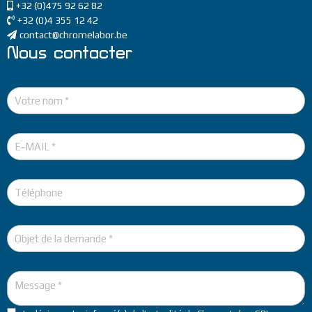
GSM
+32 (0)475 92 62 82
Téléphone
+32 (0)4 355 12 42
Email
contact@chromelabor.be
Nous contacter