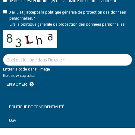
Je désire rester informé(e) de l’actualité de Chrome Labor SRL
J’ai lu et j’accepte la politique générale de protection des données
personnelles.
Lire la
politique générale de protection des données personnelles
.
Entrer le code dans l'image
Get new captcha!
ENVOYER
Menu
POLITIQUE DE CONFIDENTIALITÉ
Pied
CGV
de
page
© 2026 Chrome Labor SRL All rights reserved.